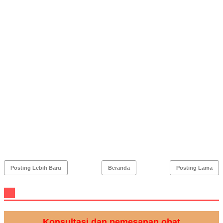
Posting Lebih Baru
Beranda
Posting Lama
Konsultasi dan pemesanan obat